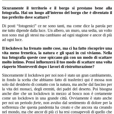
Sicuramente il territorio e il borgo si prestano bene alla
fotografia. Hai un luogo all’interno del borgo che è diventato il
tuo preferito dove scattare?
Di posti “fotogenici” ce ne sono tanti, ma come dice la parola per
me tutto dipende dalla luce. Un albero, un muro, una sedia, un volto
non sono mai gli stessi ma cambiano ad ogni stagione e ancor di più
ad ogni luce.
Il lockdown ha frenato molte cose, ma ci ha fatto riscoprire una
vita meno frenetica, la natura e gli spazi in cui viviamo. Nella
tua fotografia queste cose spiccano già con un modo di scattare
molto intimo. Pensi influenzerà il tuo modo di scattare una volta
riaperto Monteverdi dopo i lavori di ristrutturazione?
Sinceramente il lockdown per noi non è stato un gran cambiamento,
in fondo la scelta che abbiamo fatto di trasferirci qui è mossa non
solo dal desiderio di contatto con la natura, ma anche dal fascino per
la vita dei monaci, degli eremiti, dei padri del deserto. Poi bisogna
anche dire che un lockdown in mezzo al bosco non è certamente
come un lockdown in una grande città. Ovviamente è stato anche
per noi un periodo
forte
, non avulso dal sentimento di dolore per la
sofferenza che questa pandemia ha creato e che ancora sta creando
nel mondo, ma che ancor di più ci ha resi consapevoli di quello che