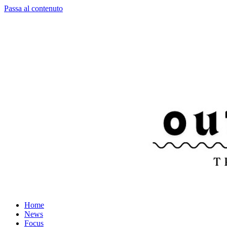
Passa al contenuto
Home
News
Focus