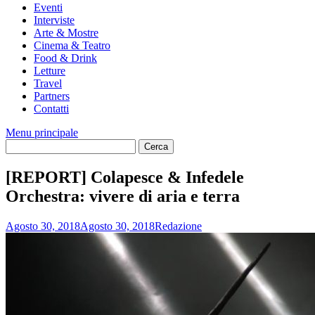
Eventi
Interviste
Arte & Mostre
Cinema & Teatro
Food & Drink
Letture
Travel
Partners
Contatti
Menu principale
[REPORT] Colapesce & Infedele
Orchestra: vivere di aria e terra
Agosto 30, 2018
Agosto 30, 2018
Redazione