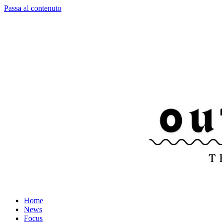
Passa al contenuto
Home
News
Focus