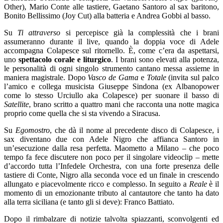
Other), Mario Conte alle tastiere, Gaetano Santoro al sax baritono,
Bonito Bellissimo (Joy Cut) alla batteria e Andrea Gobbi al basso.
Su
Ti attraverso
si percepisce già la complessità che i brani
assumeranno durante il live, quando la doppia voce di Adele
accompagna Colapesce sul ritornello. È, come c’era da aspettarsi,
uno
spettacolo corale e liturgico
. I brani sono elevati alla potenza,
le personalità di ogni singolo strumento cantano messa assieme in
maniera magistrale. Dopo
Vasco de
Gama
e
Totale
(invita sul palco
l’amico e collega musicista Giuseppe Sindona (ex Albanopower
come lo stesso Urciullo aka Colapesce) per suonare il basso di
Satellite
, brano scritto a quattro mani che racconta una notte magica
proprio come quella che si sta vivendo a Siracusa.
Su
Egomostro
, che dà il nome al precedente disco di Colapesce, i
sax diventano due con Adele Nigro che affianca Santoro in
un’esecuzione dalla resa perfetta. Maometto a Milano – che poco
tempo fa fece discutere non poco per il singolare videoclip – mette
d’accordo tutta l’Infedele Orchestra, con una forte presenza delle
tastiere di Conte, Nigro alla seconda voce ed un finale in crescendo
allungato e piacevolmente ricco e complesso. In seguito a
Reale
è il
momento di un emozionante tributo al cantautore che tanto ha dato
alla terra siciliana (e tanto gli si deve): Franco Battiato.
Dopo il rimbalzare di notizie talvolta spiazzanti, sconvolgenti ed