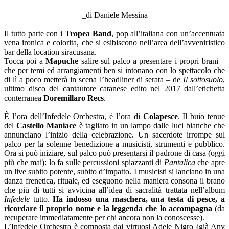
–
_di Daniele Messina
–
Il tutto parte con i
Tropea Band
, pop all’italiana con un’accentuata
vena ironica e colorita, che si esibiscono nell’area dell’avveniristico
bar della location siracusana.
Tocca poi a
Mapuche
salire sul palco a presentare i propri brani –
che per temi ed arrangiamenti ben si intonano con lo spettacolo che
di lì a poco metterà in scena l’headliner di serata – de
Il sottosuolo
,
ultimo disco del cantautore catanese edito nel 2017 dall’etichetta
conterranea
Doremillaro Recs
.
–
È l’ora dell’Infedele Orchestra, è l’ora di
Colapesce
. Il buio tenue
del
Castello Maniace
è tagliato in un lampo dalle luci bianche che
annunciano l’inizio della celebrazione. Un sacerdote irrompe sul
palco per la solenne benedizione a musicisti, strumenti e pubblico.
Ora si può iniziare, sul palco può presentarsi il padrone di casa (oggi
più che mai): lo fa sulle percussioni spiazzanti di
Pantalica
che apre
un live subito potente, subito d’impatto. I musicisti si lanciano in una
danza frenetica, rituale, ed eseguono nella maniera consona il brano
che più di tutti si avvicina all’idea di sacralità trattata nell’album
Infedele
tutto.
Ha indosso una maschera, una testa di pesce, a
ricordare il proprio nome e la leggenda che lo accompagna
(da
recuperare immediatamente per chi ancora non la conoscesse).
L’Infedele Orchestra è composta dai virtuosi Adele Nigro (già Any