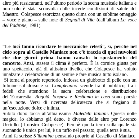
altre più rassicuranti, nell’ultimo periodo la scena musicale italiana e
non solo è stata sconvolta dalle incerte condizioni di salute del
Maestro. Colapesce esorcizza questo clima con un sublime omaggio
– voce e piano – sulle note di
Segnali di Vita
(dall’album
La voce
del Padrone
, 1981).
–
“Le luci fanno ricordare le meccaniche celesti”, sì, perché nel
cielo sopra al Castello Maniace non c’è traccia di quei nuvoloni
che due giorni prima hanno causato lo spostamento del
concerto.
Anzi, stasera il clima è perfetto. È la cornice giusta per
uno spettacolo, già di altissimo livello, che Colapesce ha voluto
innalzare a celebrazione di un sentire e fare musica tutto isolano.
Si torna al proprio repertorio. Indossa un giubbotto di pelle con un
fulmine sul dorso e su
Compleanno
scende tra il pubblico, tra i
fedeli che attendono la sacra celebrazione e distribuzione
dell’Eucarestia.
Bogotà
,
Sospesi
e
Restiamo in
casa
sono poesie
nella notte. Versi di ricercata delicatezza che si fregiano di
un’esecuzione dolce e intima.
Subito dopo tocca all’attualissima
Maledetti Italiani
. Questa notte
magica, lo abbiamo già detto, è diversa dalle altre per Lorenzo
Urciullo (il nostro Colapesce). Perchè quella terra sulla quale sta
suonando è unica per lui, è un tuffo nel passato, quella terra è sua.
Anni fa scrisse
S’illumina
pensando proprio al Castello di Maniace.