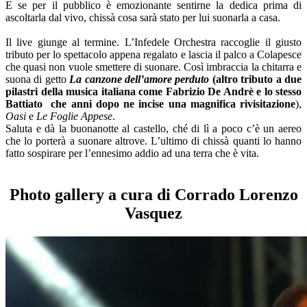
E se per il pubblico è emozionante sentirne la dedica prima di
ascoltarla dal vivo, chissà cosa sarà stato per lui suonarla a casa.
–
Il live giunge al termine. L’Infedele Orchestra raccoglie il giusto
tributo per lo spettacolo appena regalato e lascia il palco a Colapesce
che quasi non vuole smettere di suonare. Così imbraccia la chitarra e
suona di getto
La canzone dell’amore perduto
(altro tributo a due
pilastri della musica italiana come Fabrizio De Andrè e lo stesso
Battiato che anni dopo ne incise una magnifica rivisitazione
),
Oasi
e
Le Foglie Appese
.
Saluta e dà la buonanotte al castello, ché di lì a poco c’è un aereo
che lo porterà a suonare altrove. L’ultimo di chissà quanti lo hanno
fatto sospirare per l’ennesimo addio ad una terra che è vita.
–
Photo gallery a cura di Corrado Lorenzo
Vasquez