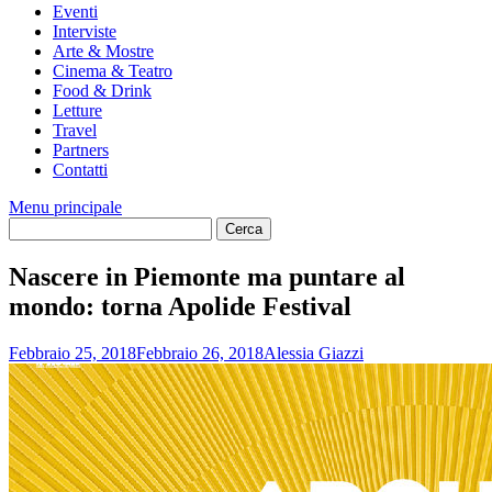
Eventi
Interviste
Arte & Mostre
Cinema & Teatro
Food & Drink
Letture
Travel
Partners
Contatti
Menu principale
Nascere in Piemonte ma puntare al
mondo: torna Apolide Festival
Febbraio 25, 2018
Febbraio 26, 2018
Alessia Giazzi