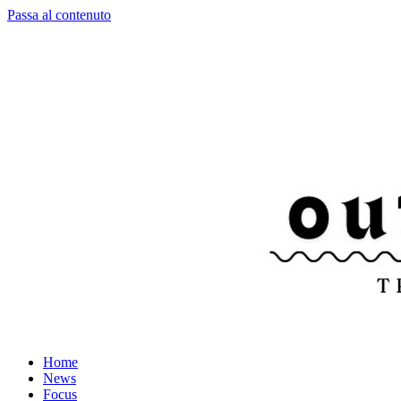
Passa al contenuto
Home
News
Focus