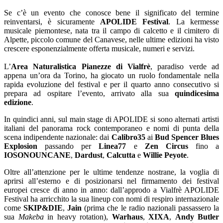
Se c’è un evento che conosce bene il significato del termine
reinventarsi, è sicuramente
APOLIDE Festival
. La kermesse
musicale piemontese, nata tra il campo di calcetto e il cimitero di
Alpette, piccolo comune del Canavese, nelle ultime edizioni ha visto
crescere esponenzialmente offerta musicale, numeri e servizi.
L’
Area Naturalistica Pianezze di Vialfrè
, paradiso verde ad
appena un’ora da Torino, ha giocato un ruolo fondamentale nella
rapida evoluzione del festival e per il quarto anno consecutivo si
prepara ad ospitare l’evento, arrivato alla sua
quindicesima
edizione
.
In quindici anni, sul main stage di APOLIDE si sono alternati artisti
italiani del panorama rock contemporaneo e nomi di punta della
scena indipendente nazionale: dai
Calibro35
ai
Bud Spencer Blues
Explosion
passando per
Linea77
e
Zen Circus
fino a
I
OSONOUNCANE
,
Dardust
,
Calcutta
e
Willie Peyote
.
Oltre all’attenzione per le ultime tendenze nostrane, la voglia di
aprirsi all’esterno e di posizionarsi nel firmamento dei festival
europei cresce di anno in anno: dall’approdo a Vialfrè APOLIDE
Festival ha arricchito la sua lineup con nomi di respiro internazionale
come
SKIP&DIE
,
Jain
(prima che le radio nazionali passassero la
sua
Makeba
in heavy rotation),
Warhaus
,
XIXA
,
Andy Butler