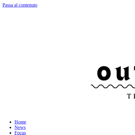
Passa al contenuto
Home
News
Focus