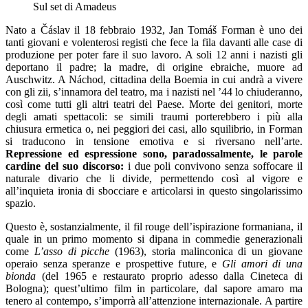
Sul set di Amadeus
Nato a Čáslav il 18 febbraio 1932, Jan Tomáš Forman è uno dei
tanti giovani e volenterosi registi che fece la fila davanti alle case di
produzione per poter fare il suo lavoro. A soli 12 anni i nazisti gli
deportano il padre; la madre, di origine ebraiche, muore ad
Auschwitz. A Náchod, cittadina della Boemia in cui andrà a vivere
con gli zii, s’innamora del teatro, ma i nazisti nel ’44 lo chiuderanno,
così come tutti gli altri teatri del Paese. Morte dei genitori, morte
degli amati spettacoli: se simili traumi porterebbero i più alla
chiusura ermetica o, nei peggiori dei casi, allo squilibrio, in Forman
si traducono in tensione emotiva e si riversano nell’arte.
Repressione ed espressione sono, paradossalmente, le parole
cardine del suo discorso:
i due poli convivono senza soffocare il
naturale divario che li divide, permettendo così al vigore e
all’inquieta ironia di sbocciare e articolarsi in questo singolarissimo
spazio.
Questo è, sostanzialmente, il fil rouge dell’ispirazione formaniana, il
quale in un primo momento si dipana in commedie generazionali
come
L’asso di picche
(1963), storia malinconica di un giovane
operaio senza speranze e prospettive future, e
Gli amori di una
bionda
(del 1965 e restaurato proprio adesso dalla Cineteca di
Bologna); quest’ultimo film in particolare, dal sapore amaro ma
tenero al contempo, s’imporrà all’attenzione internazionale. A partire