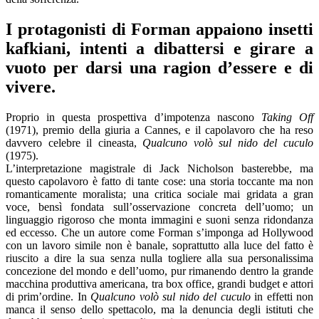
I protagonisti di Forman appaiono insetti
kafkiani, intenti a dibattersi e girare a
vuoto per darsi una ragion d’essere e di
vivere.
Proprio in questa prospettiva d’impotenza nascono
Taking Off
(1971), premio della giuria a Cannes, e il capolavoro che ha reso
davvero celebre il cineasta,
Qualcuno volò sul nido del cuculo
(1975).
L’interpretazione magistrale di Jack Nicholson basterebbe, ma
questo capolavoro è fatto di tante cose: una storia toccante ma non
romanticamente moralista; una critica sociale mai gridata a gran
voce, bensì fondata sull’osservazione concreta dell’uomo; un
linguaggio rigoroso che monta immagini e suoni senza ridondanza
ed eccesso. Che un autore come Forman s’imponga ad Hollywood
con un lavoro simile non è banale, soprattutto alla luce del fatto è
riuscito a dire la sua senza nulla togliere alla sua personalissima
concezione del mondo e dell’uomo, pur rimanendo dentro la grande
macchina produttiva americana, tra box office, grandi budget e attori
di prim’ordine. In
Qualcuno volò sul nido del cuculo
in effetti non
manca il senso dello spettacolo, ma la denuncia degli istituti che