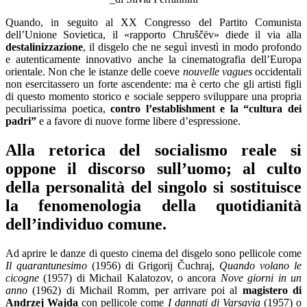
Quando, in seguito al XX Congresso del Partito Comunista
dell’Unione Sovietica, il «rapporto Chruščëv» diede il via alla
destalinizzazione
, il disgelo che ne seguì investì in modo profondo
e autenticamente innovativo anche la cinematografia dell’Europa
orientale. Non che le istanze delle coeve
nouvelle vagues
occidentali
non esercitassero un forte ascendente: ma è certo che gli artisti figli
di questo momento storico e sociale seppero sviluppare una propria
peculiarissima poetica,
contro l’establishment e la “cultura dei
padri”
e a favore di nuove forme libere d’espressione.
Alla retorica del socialismo reale si
oppone il discorso sull’uomo; al culto
della personalità del singolo si sostituisce
la fenomenologia della quotidianità
dell’individuo comune.
Ad aprire le danze di questo cinema del disgelo sono pellicole come
Il quarantunesimo
(1956) di Grigorij Čuchraj,
Quando volano le
cicogne
(1957) di Michail Kalatozov, o ancora
Nove giorni in un
anno
(1962) di Michail Romm, per arrivare poi al
magistero di
Andrzej Wajda
con pellicole come
I dannati di Varsavia
(1957) o