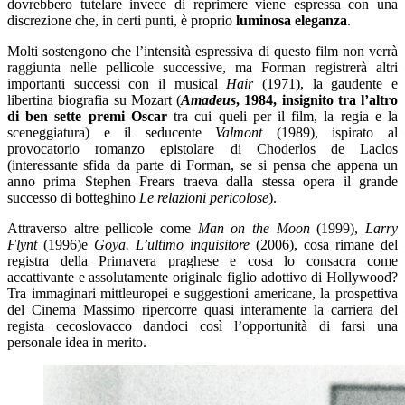
dovrebbero tutelare invece di reprimere viene espressa con una
discrezione che, in certi punti, è proprio
luminosa eleganza
.
Molti sostengono che l’intensità espressiva di questo film non verrà
raggiunta nelle pellicole successive, ma Forman registrerà altri
importanti successi con il musical
Hair
(1971), la gaudente e
libertina biografia su Mozart (
Amadeus
, 1984, insignito tra l’altro
di ben sette premi Oscar
tra cui queli per il film, la regia e la
sceneggiatura) e il seducente
Valmont
(1989), ispirato al
provocatorio romanzo epistolare di Choderlos de Laclos
(interessante sfida da parte di Forman, se si pensa che appena un
anno prima Stephen Frears traeva dalla stessa opera il grande
successo di botteghino
Le relazioni pericolose
).
Attraverso altre pellicole come
Man on the Moon
(1999),
Larry
Flynt
(1996)e
Goya. L’ultimo inquisitore
(2006), cosa rimane del
registra della Primavera praghese e cosa lo consacra come
accattivante e assolutamente originale figlio adottivo di Hollywood?
Tra immaginari mittleuropei e suggestioni americane, la prospettiva
del Cinema Massimo ripercorre quasi interamente la carriera del
regista cecoslovacco dandoci così l’opportunità di farsi una
personale idea in merito.