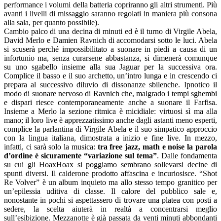
performance i volumi della batteria copriranno gli altri strumenti. Più
avanti i livelli di missaggio saranno regolati in maniera più consona
alla sala, per quanto possibile).
Cambio palco di una decina di minuti ed è il turno di Virgile Abela,
David Merlo e Damien Ravnich di accomodarsi sotto le luci. Abela
si scuserà perché impossibilitato a suonare in piedi a causa di un
infortunio ma, senza curarsene abbastanza, si dimenerà comunque
su uno sgabello insieme alla sua Jaguar per la successiva ora.
Complice il basso e il suo archetto, un’intro lunga e in crescendo ci
prepara al successivo diluvio di dissonanze sbilenche. Ipnotico il
modo di suonare nervoso di Ravnich che, malgrado i tempi sghembi
e dispari riesce contemporaneamente anche a suonare il Farfisa.
Insieme a Merlo la sezione ritmica è micidiale: virtuosi sì ma alla
mano; il loro live è apprezzatissimo anche dagli astanti meno esperti,
complice la parlantina di Virgile Abela e il suo simpatico approccio
con la lingua italiana, dimostrata a inizio e fine live. In mezzo,
infatti, ci sarà solo la musica:
tra free jazz, math e noise la parola
d’ordine è sicuramente “variazione sul tema”
. Dalle fondamenta
su cui gli HoaxHoax si poggiamo sembrano sollevarsi decine di
spunti diversi. Il calderone prodotto affascina e incuriosisce. “Shot
Re Volver” è un album inquieto ma allo stesso tempo granitico per
un’epilessia uditiva di classe. Il calore del pubblico sale e,
nonostante in pochi si aspettassero di trovare una platea con posti a
sedere, la scelta aiuterà in realtà a concentrarsi meglio
sull’esibizione. Mezzanotte è già passata da venti minuti abbondanti