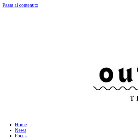
Passa al contenuto
Home
News
Focus