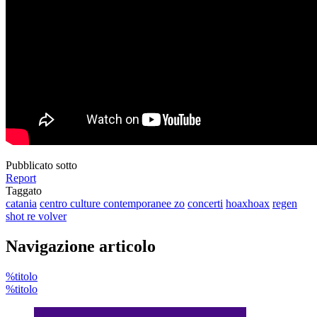
Pubblicato sotto
Report
Taggato
catania
centro culture contemporanee zo
concerti
hoaxhoax
regen
shot re volver
Navigazione articolo
%titolo
%titolo