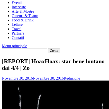
Eventi
Interviste
Arte & Mostre
Cinema & Teatro
Food & Drink
Letture
Travel
Partners
Contatti
Menu principale
[REPORT] HoaxHoax: star bene lontano
dai 4/4 | Zo
Novembre 30, 2016
Novembre 30, 2016
Redazione