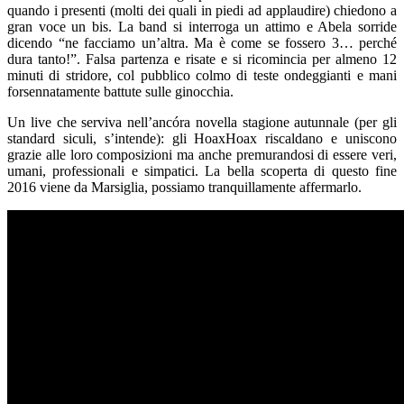
quando i presenti (molti dei quali in piedi ad applaudire) chiedono a
gran voce un bis. La band si interroga un attimo e Abela sorride
dicendo “ne facciamo un’altra. Ma è come se fossero 3… perché
dura tanto!”. Falsa partenza e risate e si ricomincia per almeno 12
minuti di stridore, col pubblico colmo di teste ondeggianti e mani
forsennatamente battute sulle ginocchia.
Un live che serviva nell’ancóra novella stagione autunnale (per gli
standard siculi, s’intende): gli HoaxHoax riscaldano e uniscono
grazie alle loro composizioni ma anche premurandosi di essere veri,
umani, professionali e simpatici. La bella scoperta di questo fine
2016 viene da Marsiglia, possiamo tranquillamente affermarlo.