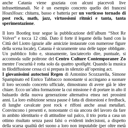
anche Catania viene graziata con alcuni piacevoli live
infrasettimanali. Ne è un esempio concreto quello dei francesi
HoaxHoax: chitarra, basso e batteria per
un vorticoso tornado di
post rock, math, jazz, virtuosismi ritmici e tanta, tanta
sperimentazione
.
Il loro Bootleg tour segue la pubblicazione dell’album “Shot Re
Volver” e tocca 12 città. Dato il forte il legame della band con la
Città del Liotro (grazie alle amicizie instaurate con numerose figure
della scena locale), Catania è sicuramente una delle tappe obbligate.
Un pubblico folto e, stranamente, lasciatecelo dire, puntuale, si
accomoda sulle poltrone del
Centro Culture Contemporanee Zo
mentre l’oscurità è rotta solo da quattro
spotlight
. Quando la musica
in filodiffusione cessa ci si prepara in silenzio all’opening act.
I giovanissimi autoctoni Regen
di Antonino Scozzarella, Simone
Spampinato ed Enrico Tabbacco nonostante si accingano a suonare
il loro secondo concerto ufficiale, dimostrano di avere già le idee
chiare. Ecco un’altra formazione la cui missione è di portare in alto il
baluardo della nuova generazione alternativa etnea nei prossimi
anni. La loro esibizione senza pause è fatta di distorsioni e feedback,
di lunghe cavalcate post rock e riffoni anche assai metallari.
Convincono i presenti e, nonostante ci sia ancora del lavoro da fare
in ambito identitario e di attitudine sul palco, il trio porta a casa un
ottimo risultato senza passi falsi o evidenti indecisioni, a dispetto
della scarsa qualità del suono a loro non imputabile (per oltre metà