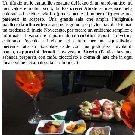
Un rifugio tra le tranquille venature del legno di un tavolo antico, tra
luci calde e mobili scuri, la Pasticceria Abrate si inserisce nella
colorata
ed eclettica via Po
(precisamente al numero 10)
come una
parentesi in sospeso. Una grande sala che amplia l’
originale
pasticceria
ottocentesca
accoglie grandi e spaziosi tavoli sistemati
tra credenze di inizio Novecento, per creare un ambiente semplice e
informale. I
vassoi e i piani di cioccolatini
esposti in vetrina
catturano l’occhio
e invitano ad entrare per una squisitissima
merenda fatta di cioccolate calde
con una goduriosa nuvola di
panna,
cappuccini firmati Lavazza, o
Bicerin
(
l’antica bevanda
sabauda preparata con caffè, cioccolato e crema di latte che in ogni
locale viene personalizzata e riproposta).