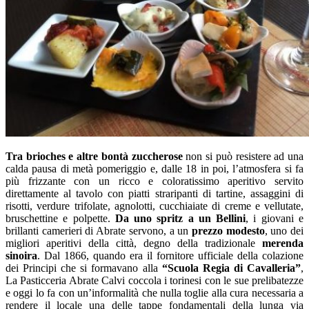
Tra brioches e altre bontà zuccherose
non si può resistere ad una
calda pausa di metà pomeriggio e, dalle 18 in poi, l’atmosfera si fa
più frizzante con un ricco e coloratissimo aperitivo servito
direttamente al tavolo con piatti straripanti di tartine, assaggini di
risotti, verdure trifolate, agnolotti, cucchiaiate di creme e vellutate,
bruschettine
e polpette.
Da uno spritz a
un Bellini
, i giovani e
brillanti camerieri di Abrate servono
, a un
prezzo modesto
,
uno dei
migliori aperitivi della città, degno della tradizionale
merenda
sinoira
.
Dal 1866, quando era il fornitore ufficiale della colazione
dei Principi che si formavano alla
“Scuola Regia di Cavalleria”
,
La Pasticceria Abrate Calvi coccola i torinesi con le sue prelibatezze
e oggi lo fa con un’informalità che nulla toglie alla cura necessaria a
rendere il locale una delle tappe fondamentali della lunga via