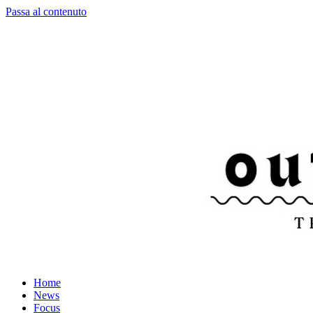
Passa al contenuto
Home
News
Focus