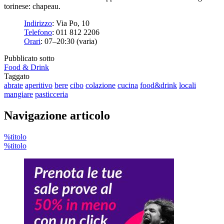
torinese: chapeau.
Indirizzo
:
Via Po, 10
Telefono
:
011 812 2206
Orari
:
07–20:30 (varia)
Pubblicato sotto
Food & Drink
Taggato
abrate
aperitivo
bere
cibo
colazione
cucina
food&drink
locali
mangiare
pasticceria
Navigazione articolo
%titolo
%titolo