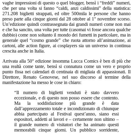
vaghe impressioni di questo o quel blogger, bensì i “freddi” numeri,
che per una volta si fanno “caldi, anzi caldissimi” della statistica:
271.208 biglietti strappati, ed oltre 500mila
le persone che hanno
preso parte alla cinque giorni dal 28 ottobre al 1° novembre scorso.
Un’edizione quindi contrassegnata dai grandi numeri come non mai
e che ha sancito, una volta per tutte (casomai vi fosse ancora qualche
dubbio) come non soltanto il mondo dei fumetti in particolare, ma in
generale quel “cosmo grande” che ruota attorno all’animazione, ai
cartoni, alle
action
fi
gure
, ai
cosplayers
sia un universo in continua
crescita anche in Italia.
Arrivata alla 50° edizione insomma Lucca Comics è ben di più che
una realtà come tante, bensì si connatura come un vero e proprio
punto fissa nei calendari di centinaia di migliaia di appassionati. Il
Direttore, Renato Genovese, nel suo discorso al termine della
manifestazione ha messo le cose in chiaro:
“
Il numero di biglietti venduti è stato davvero
eccezionale, e di questo non posso essere che contento.
Ma la soddisfazione più grande è data
dall’apprezzamento totale e incondizionato di chiunque
abbia partecipato al Festival quest’anno, siano essi
espositori, addetti ai lavori e – certamente non ultimo –
il grande numero di visitatori che ha animato questi
memorabili cinque giorni. Un pubblico sorridente,