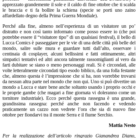
apprezzato grandemente il sole e il caldo di fine ottobre che ti scalda
le braccia e ti fa bollire la schiena (specie se porti uno zaino
affardellato degno della Prima Guerra Mondiale).
Perché alla fine, almeno nell’esperienza di un visitatore un po’
distratto e non così tanto informato come posso essere io (che poi
potrebbe essere il “
visitatore tipo
” di un qualsiasi festival), il bello di
Lucca Comics è passeggiare per le vie di una delle città più belle del
mondo, salire sulle mura e guardare tutti dall’alto, osservare i
centinaia di
cosplayer
, alcuni bellissimi e fatti ottimamente, altri
simpatici tentativi ed altri ancora talmente rassomiglianti al vero da
farti dubitare se siano o meno personaggi reali.
Si è circondati, alle
volte letteralmente circondati tipo esodo biblico, da una folla festante
che, almeno questa è l’impressione che si ha, non vorrebbe trovarsi
da nessun altra parte nel mondo che non qui.
Uno si può divertire un
mondo a Lucca e stare bene anche soltanto usando i proprio occhi e
le proprie gambe (che magari a fine giornata vi doleranno
come un
tornitore industriale). Ecco perché questa rassegna è una grande,
grandissima rassegna: perché anche non facendo e vedendo
praticamente un cazzo non vedrete l’ora che sia di nuovo fine
ottobre per fiondarvi tra il monte Serra e il fiume Serchio.
Mattia Nesto
Per la realizzazione dell’articolo ringrazio
Gianandrea
Diano,