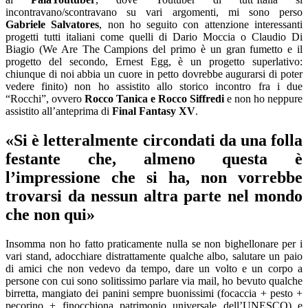
incontravano/scontravano su vari argomenti, mi sono perso
Gabriele Salvatores
,
non ho seguito con attenzione interessanti
progetti tutti italiani come quelli di
Dario Moccia
o
Claudio Di
Biagio
(
We
Are The
Campions
del primo è un gran fumetto e il
progetto del secondo,
Ernest
Egg
, è un progetto superlativo:
chiunque di noi abbia un cuore in petto dovrebbe augurarsi di poter
vedere finito)
non ho assistito allo storico incontro fra i due
“Rocchi”, ovvero
Rocco Tanica e Rocco Siffredi
e non ho neppure
assistito all’anteprima di
Final
Fantasy XV
.
«Si è letteralmente circondati da una folla
festante che, almeno questa è
l’impressione che si ha, non vorrebbe
trovarsi da nessun altra parte nel mondo
che non qui»
Insomma non ho fatto praticamente nulla se non bighellonare per i
vari stand, adocchiare distrattamente qualche albo, salutare un paio
di amici che non vedevo da tempo, dare un volto e un corpo a
persone con cui sono solitissimo parlare via mail, ho bevuto qualche
birretta, mangiato dei panini sempre buonissimi (focaccia + pesto +
pecorino + finocchiona patrimonio universale
dell’UNESCO) e