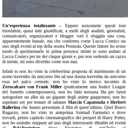
Un’esperienza totalizzante –
Eppure nonostante questi toni
trionfalisti,
quasi tutti giustificati, a molti degli analisti, giornalisti,
comunicatori, organizzatori e blogger vari è sfuggita una cosa,
apparentemente banale, ma che conferma come Lucca Comics sia
uno degli eventi al top della nostra Penisola. Questo fattore ho avuto
modo di sperimentarlo in prima persona: infatti io sono andato al
Lucca Comics per tre dei cinque giorni e, pur non vedendo un cazzo
di niente, mi sono divertito come non mai.
Infatti io non ho visto la celeberrima proposta di matrimonio di un
uomo travestito da unicorno blu ad una donna travestita da unicorno
rosa nel palco centrale, non ho visto lo storico incontro di
Zerocalcare
con Frank Miller
(praticamente una
Justice
League
del fumetto contemporaneo), non ho fatto nessuna fila per farmi
autografare un albo da un gigante degli anime giapponesi, non ho
aspettato ore per tentare di salutare
Maccio
Capatonda
e Herbert
Ballerina
che hanno presentato il film di quest’ultimo,
Quel Bravo
Ragazzo
, non ho visto in anteprima
Animali Fantastici e dove
trovarli
, primo capitolo cinematografico dei prequel di Harry Potter,
non ho assistito neppure ad uno degli interessanti dibattiti ed eventi
al
PalaYoutuber
, dove
Youtuber
di tutt’Italia si