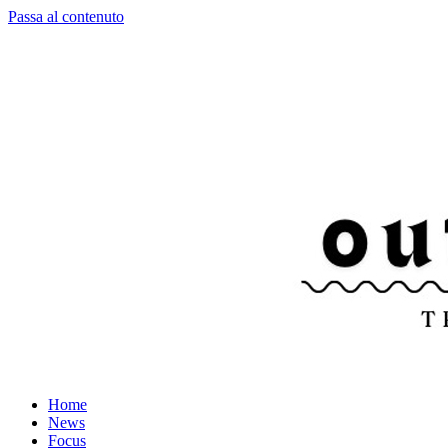
Passa al contenuto
Home
News
Focus